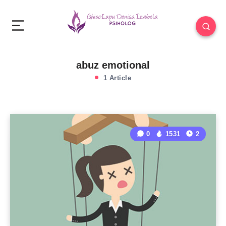
abuz emotional
1 Article
0
1531
2