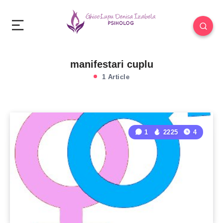
manifestari cuplu
1 Article
1
2225
4