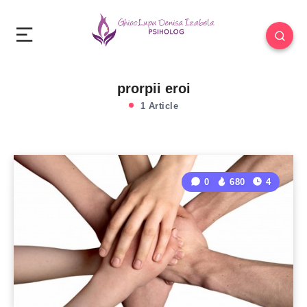
prorpii eroi
1 Article
0
680
4