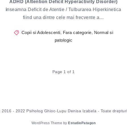
ADHD (Attention Deficit Hyperactivity Disorder)
i
nseamna Deficit de Atentie / Tulburarea Hiperkinetica
fiind una dintre cele mai frecvente a…
Copii si Adolescenti
,
Fara categorie
,
Normal si
patologic
Page 1 of 1
 2016 - 2022 Psiholog Ghioc-Lupu Denisa Izabela - Toate drepturi
WordPress Theme by
EstudioPatagon