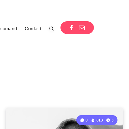
comand
Contact
0
813
3