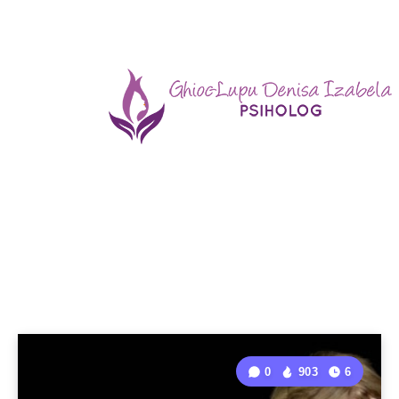
0
903
6