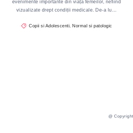
evenimente importante din viața femeilor, nefiind
vizualizate drept condiții medicale. De-a lu…
Copii si Adolescenti
,
Normal si patologic
@ Copyright