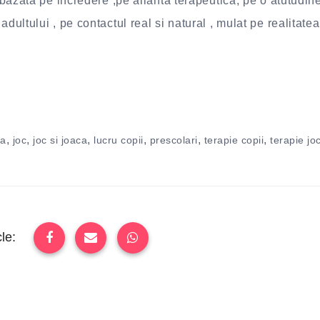
e bazata pe incredere ,pe alianta terapeutica, pe o atutudin
dultului , pe contactul real si natural , mulat pe realitatea
,
,
,
,
,
,
ca
joc
joc si joaca
lucru copii
prescolari
terapie copii
terapie jo
le: