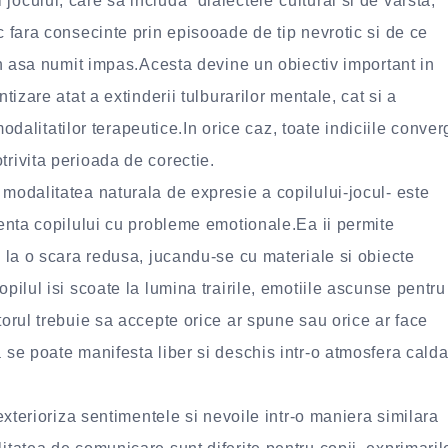
ocului, care sa includa “dialectele”cultural si de varsta,
c fara consecinte prin episooade de tip nevrotic si de ce
 un asa numit impas.Acesta devine un obiectiv important in
tizare atat a extinderii tulburarilor mentale, cat si a
 modalitatilor terapeutice.In orice caz, toate indiciile conver
trivita perioada de corectie.
 modalitatea naturala de expresie a copilului-jocul- este
stenta copilului cu probleme emotionale.Ea ii permite
, la o scara redusa, jucandu-se cu materiale si obiecte
opilul isi scoate la lumina trairile, emotiile ascunse pentru
torul trebuie sa accepte orice ar spune sau orice ar face
 se poate manifesta liber si deschis intr-o atmosfera calda
 exterioriza sentimentele si nevoile intr-o maniera similara