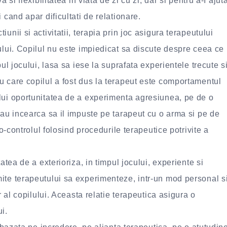
 si flexibilitatea in viata de zi cu zi, dar si pentru a-I ajut
 cand apar dificultati de relationare.
nii si activitatii, terapia prin joc asigura terapeutului
ului. Copilul nu este impiedicat sa discute despre ceea ce
ul jocului, lasa sa iese la suprafata experientele trecute s
u care copilul a fost dus la terapeut este comportamentul
lui oportunitatea de a experimenta agresiunea, pe de o
sau incearca sa il impuste pe tarapeut cu o arma si pe de
to-controlul folosind procedurile terapeutice potrivite a
atea de a exterioriza, in timpul jocului, experiente si
ite terapeutului sa experimenteze, intr-un mod personal s
r al copilului. Aceasta relatie terapeutica asigura o
i.