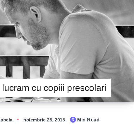
 lucram cu copiii prescolari
zabela
noiembrie 25, 2015
Min Read
3