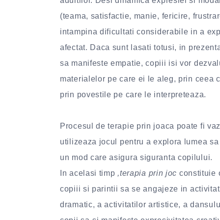
adultilor. Desi dinamica expresiei si modal
(teama, satisfactie, manie, fericire, frustra
intampina dificultati considerabile in a ex
afectat. Daca sunt lasati totusi, in prezen
sa manifeste empatie, copiii isi vor dezvalu
materialelor pe care ei le aleg, prin cee
prin povestile pe care le interpreteaza.
Procesul de terapie prin joaca poate fi vazut
utilizeaza jocul pentru a explora lumea sa 
un mod care asigura siguranta copilului.
In acelasi timp
,terapia prin joc
constituie 
copiii si parintii sa se angajeze in activit
dramatic, a activitatilor artistice, a dansulu