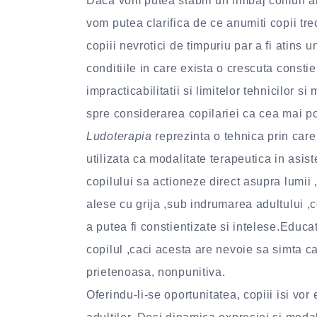
Daca vom putea stabili un limbaj comun al j
vom putea clarifica de ce anumiti copii tre
copiii nevrotici de timpuriu par a fi atins
conditiile in care exista o crescuta constien
impracticabilitatii si limitelor tehnicilor si
spre considerarea copilariei ca cea mai po
Ludoterapia
reprezinta o tehnica prin care
utilizata ca modalitate terapeutica in asi
copilului sa actioneze direct asupra lumii 
alese cu grija ,sub indrumarea adultului ,c
a putea fi constientizate si intelese.Educa
copilul ,caci acesta are nevoie sa simta ca
prietenoasa, nonpunitiva.
Oferindu-li-se oportunitatea, copiii isi vor