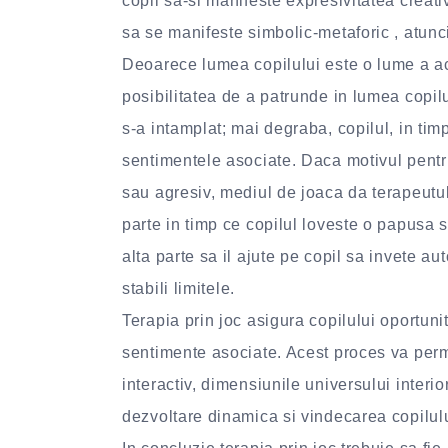
copii sa-si manifeste expresivitatea creativa
sa se manifeste simbolic-metaforic , atunci
Deoarece lumea copilului este o lume a actiu
posibilitatea de a patrunde in lumea copil
s-a intamplat; mai degraba, copilul, in timp
sentimentele asociate. Daca motivul pentr
sau agresiv, mediul de joaca da terapeutu
parte in timp ce copilul loveste o papusa 
alta parte sa il ajute pe copil sa invete au
stabili limitele.
Terapia prin joc asigura copilului oportunit
sentimente asociate. Acest proces va perm
interactiv, dimensiunile universului interio
dezvoltare dinamica si vindecarea copilulu