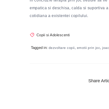
In concluzie terapia prin joc trebuie sa fi
empatica si deschisa, calda si suportiva a a
cotidiana a existentei copilului.
Copii si Adolescenti
Tagged in:
,
,
dezvoltare copii
emotii prin joc
joa
Share Artic