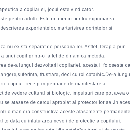
peutica a copilariei, jocul este vindicator.
este pentru adulti. Este un mediu pentru exprimarea
 descrierea experientelor, marturisirea dorintelor si
a nu exista separat de persoana lor. Astfel, terapia prin
a unui copil printr-o la fel de dinamica metoda.
vea de-a lungul dezvoltarii copilariei, acesta il foloseste c
angere,suferinta, frustrare, deci cu rol catarhic.De-a lungu
ii, copilul trece prin perioade de manifestare a
ct de vedere cultural si biologic, impulsuri care pot avea o
u se ataseze de cercul apropiat al protectorilor sai.In aces
 intr-o maniera constructiva aceste atasamente permanent
l ,o data cu inlaturarea nevoii de protectie a copilului.