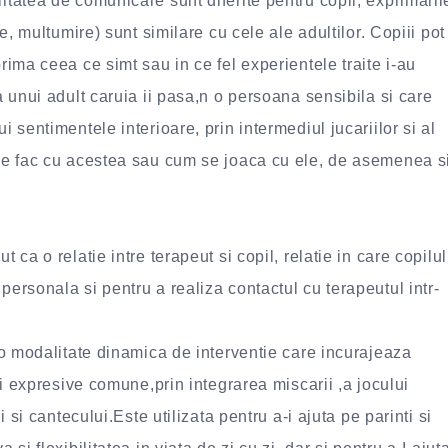
itatea de comunicare sunt diferite pentru copii, exprimaril
re, multumire) sunt similare cu cele ale adultilor. Copiii pot
prima ceea ce simt sau in ce fel experientele traite i-au
ta unui adult caruia ii pasa,n o persoana sensibila si care
i sentimentele interioare, prin intermediul jucariilor si al
a ce fac cu acestea sau cum se joaca cu ele, de asemenea s
 ca o relatie intre terapeut si copil, relatie in care copilul
personala si pentru a realiza contactul cu terapeutul intr-
o modalitate dinamica de interventie care incurajeaza
ati expresive comune,prin integrarea miscarii ,a jocului
i si cantecului.Este utilizata pentru a-i ajuta pe parinti si