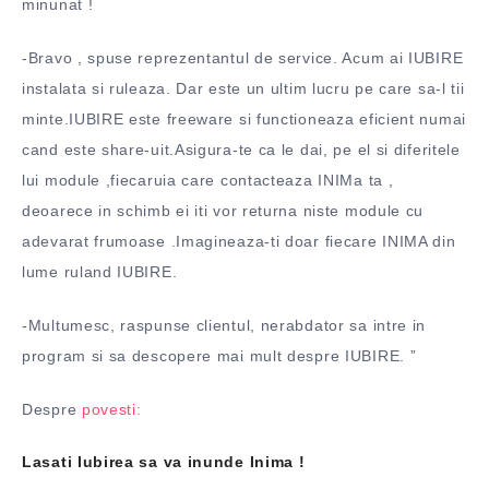
minunat !
-Bravo , spuse reprezentantul de service. Acum ai IUBIRE
instalata si ruleaza. Dar este un ultim lucru pe care sa-l tii
minte.IUBIRE este freeware si functioneaza eficient numai
cand este share-uit.Asigura-te ca le dai, pe el si diferitele
lui module ,fiecaruia care contacteaza INIMa ta ,
deoarece in schimb ei iti vor returna niste module cu
adevarat frumoase .Imagineaza-ti doar fiecare INIMA din
lume ruland IUBIRE.
-Multumesc, raspunse clientul, nerabdator sa intre in
program si sa descopere mai mult despre IUBIRE. ”
Despre
povesti:
Lasati Iubirea sa va inunde Inima !