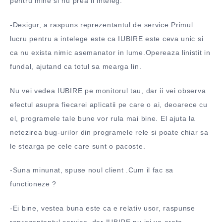
pentru mine si nu prea il inteleg.
-Desigur, a raspuns reprezentantul de service.Primul
lucru pentru a intelege este ca IUBIRE este ceva unic si
ca nu exista nimic asemanator in lume.Opereaza linistit in
fundal, ajutand ca totul sa mearga lin.
Nu vei vedea IUBIRE pe monitorul tau, dar ii vei observa
efectul asupra fiecarei aplicatii pe care o ai, deoarece cu
el, programele tale bune vor rula mai bine. El ajuta la
netezirea bug-urilor din programele rele si poate chiar sa
le stearga pe cele care sunt o pacoste.
-Suna minunat, spuse noul client .Cum il fac sa
functioneze ?
-Ei bine, vestea buna este ca e relativ usor, raspunse