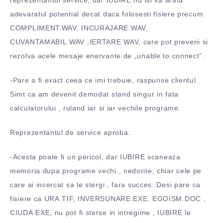
reprezentantul service, dar IUBIRE nu isi va arata
adevaratul potential decat daca folosesti fisiere precum
COMPLIMENT.WAV, INCURAJARE.WAV,
CUVANTAMABIL.WAV ,IERTARE.WAV, care pot preveni si
rezolva acele mesaje enervante de „unable to connect”.
-Pare a fi exact ceea ce imi trebuie, raspunse clientul.
Simt ca am devenit demodat stand singur in fata
calculatorului , ruland iar si iar vechile programe.
Reprezentantul de service aproba:
-Acesta poate fi un pericol, dar IUBIRE scaneaza
memoria dupa programe vechi , nedorite, chiar cele pe
care ai incercat sa le stergi , fara succes. Desi pare ca
fisiere ca URA.TIF, INVERSUNARE.EXE, EGOISM.DOC ,
CIUDA.EXE, nu pot fi sterse in intregime , IUBIRE le