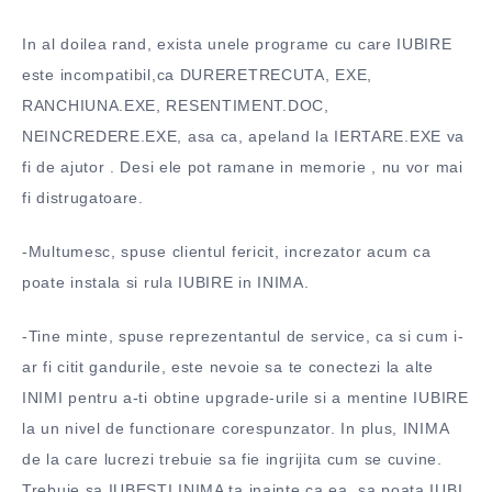
In al doilea rand, exista unele programe cu care IUBIRE
este incompatibil,ca DURERETRECUTA, EXE,
RANCHIUNA.EXE, RESENTIMENT.DOC,
NEINCREDERE.EXE, asa ca, apeland la IERTARE.EXE va
fi de ajutor . Desi ele pot ramane in memorie , nu vor mai
fi distrugatoare.
-Multumesc, spuse clientul fericit, increzator acum ca
poate instala si rula IUBIRE in INIMA.
-Tine minte, spuse reprezentantul de service, ca si cum i-
ar fi citit gandurile, este nevoie sa te conectezi la alte
INIMI pentru a-ti obtine upgrade-urile si a mentine IUBIRE
la un nivel de functionare corespunzator. In plus, INIMA
de la care lucrezi trebuie sa fie ingrijita cum se cuvine.
Trebuie sa IUBESTI INIMA ta inainte ca ea sa poata IUBI