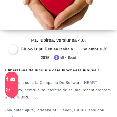
P1. Iubirea, versiunea 4.0.
Ghioc-Lupu Denisa Izabela
noiembrie 26,
2015
3
Min Read
Eliberati-va de lucrurile care blocheaza iubirea !
” Un client suna la Compania De Software HEART
Company, pentru a se interesa de cel mai recent program
al lor, IUBIRE 4.0.
-Ma puteti ajuta, intreaba el ? vedeti, IUBIRE este nou